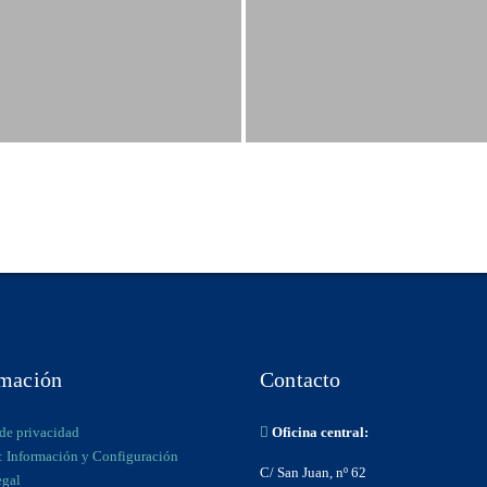
rmación
Contacto
 de privacidad
Oficina central:
: Información y Configuración
C/ San Juan, nº 62
egal