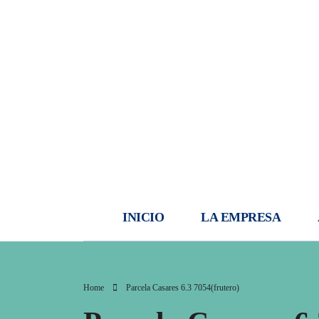
INICIO
LA EMPRESA
Home
Parcela Casares 6.3 7054(frutero)