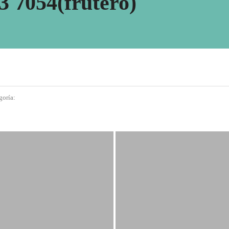
3 7054(frutero)
goría: