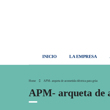
INICIO
LA EMPRESA
Home
APM- arqueta de acometida eléctrica para grúa
APM- arqueta de a