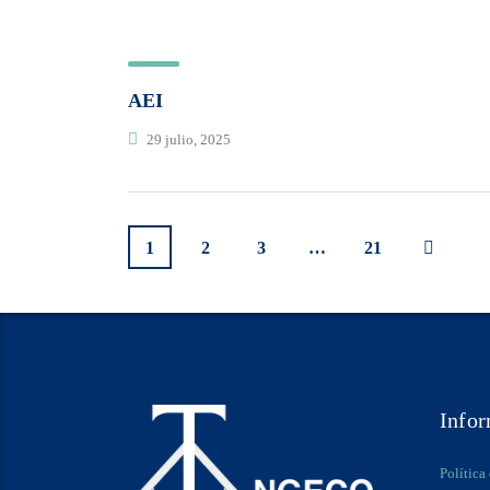
AEI
29 julio, 2025
1
2
3
…
21
Info
Política